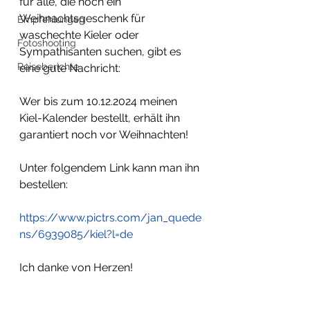
für alle, die noch ein 
Weihnachtsgeschenk für 
Empfehlungen
waschechte Kieler oder 
Fotoshooting
Sympathisanten suchen, gibt es 
Reiseberichte
eine gute Nachricht:
Wer bis zum 10.12.2024 meinen 
Kiel-Kalender bestellt, erhält ihn 
garantiert noch vor Weihnachten!
Unter folgendem Link kann man ihn 
bestellen:
https://www.pictrs.com/jan_quede
ns/6939085/kiel?l=de
Ich danke von Herzen!