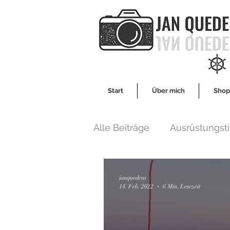
Start
Über mich
Shop
Alle Beiträge
Ausrüstungst
Gedankenblase
Empf
janquedens
14. Feb. 2022
6 Min. Lesezeit